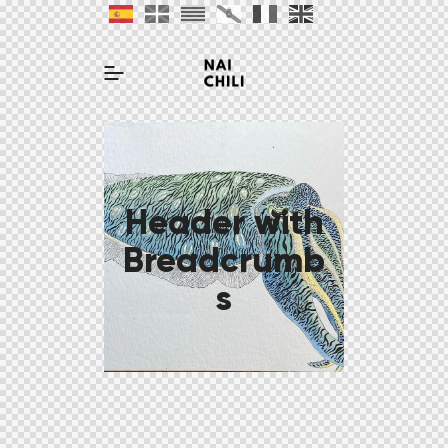
Header with
Breadcrumb
s