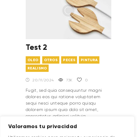
Test 2
OLEO
OTROS
PECES
PINTURA
REALISMO
20/11/2024
73K
0
Fugit, sed quia consequuntur magni
dolores eos qui ratione voluptatem
sequi nesci unteque porro quisqu
dolorem ipsum quia dolo sit amet,
consectetur, adipisci velituia
consequuntur magni dolores eos qui
Valoramos tu privacidad
ration. Xplain to you how all this
mistaken idea of denouncing.