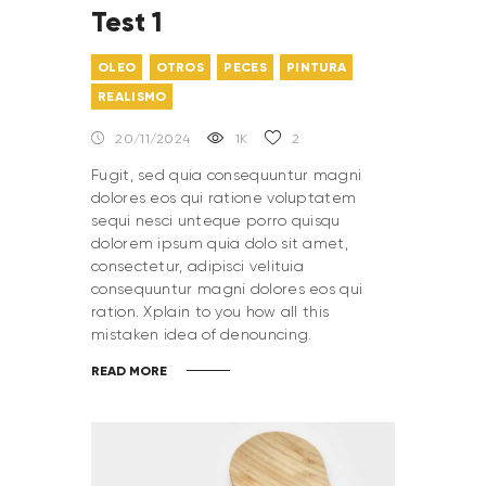
Test 1
OLEO
OTROS
PECES
PINTURA
REALISMO
20/11/2024
1K
2
Fugit, sed quia consequuntur magni
dolores eos qui ratione voluptatem
sequi nesci unteque porro quisqu
dolorem ipsum quia dolo sit amet,
consectetur, adipisci velituia
consequuntur magni dolores eos qui
ration. Xplain to you how all this
mistaken idea of denouncing.
READ MORE